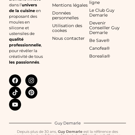
ligne
dans l’
univers
Mentions légales
Le Club Guy
de la cuisine
en
Données
Demarle
proposant des
personnelles
moules en
Devenir
Utilisation des
Conseiller Guy
silicone et
cookes
Demarle
ustensiles de
Nous contacter
qualité
Be Save®
professionnelle
,
Canofea®
pour révéler la
Borealia®
créativité de tous
les passionnés
.
Guy Demarle
Depuis plus de 30 ans,
Guy Demarle
est la référence des