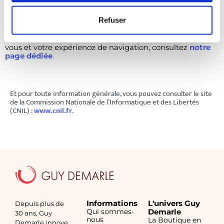
navigateur, il est possible que vous ne puissiez plus
bénéficier de toutes les fonctionnalités que nous
Refuser
proposons à travers nos sites.
Pour en savoir plus sur les cookies et leur incidence sur
vous et votre expérience de navigation, consultez
notre
page dédiée
.
Et pour toute information générale, vous pouvez consulter le site
de la Commission Nationale de l’Informatique et des Libertés
(CNIL) :
www.cnil.fr
.
Informations
L'univers Guy
Depuis plus de
Qui sommes-
Demarle
30 ans, Guy
nous
La Boutique en
Demarle innove