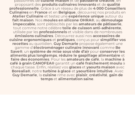
passionnés de
cuisine maison
et de
pâtisserie créative
, en
proposant des
produits culinaires innovants
et de
qualité
professionnelle
. Grâce à un réseau de plus de
4 000 Conseillers
Culinaires
en
France
et en
Belgique
, découvrez nos produits en
Atelier Culinaire
et testez une
expérience unique
autour du
fait maison
. Nos
moules en silicone OHRA®
, au
démoulage
impeccable
, sont plébiscités par les
amateurs de pâtisserie
,
tout comme notre célèbre
toile de cuisson anti-adhérente
,
utilisée par les
professionnels
et visible dans de nombreuses
émissions culinaires
. Découvrez aussi nos
accessoires de
cuisine
ergonomiques
et
pratiques
, conçus pour
simplifier vos
recettes
au quotidien.
Guy Demarle
propose également une
gamme d’
électroménager culinaire innovant
comme
Be
Save®
, un
système de mise sous vide d’air
pour
conserver les
aliments plus longtemps
,
réduire le gaspillage alimentaire
et
faire des économies
. Pour les
amateurs de café
, la
machine à
café à grain CANOFEA®
garantit un
café fraîchement moulu
à
chaque tasse. Enfin, réalisez vos
glaces
et
yaourts maison
avec
Borealia®
, notre
turbine à glace
et
yaourtière intuitive
. Avec
Guy Demarle
, la
cuisine
rime avec
plaisir
,
créativité
,
gain de
temps
et
alimentation saine
.